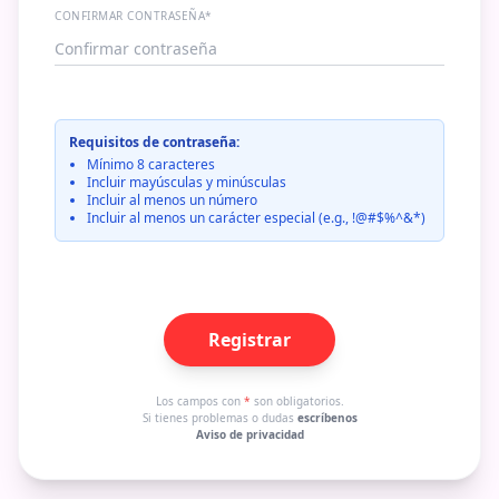
CONFIRMAR CONTRASEÑA*
Requisitos de contraseña:
Mínimo 8 caracteres
Incluir mayúsculas y minúsculas
Incluir al menos un número
Incluir al menos un carácter especial (e.g., !@#$%^&*)
Registrar
Los campos con
*
son obligatorios.
Si tienes problemas o dudas
escríbenos
Aviso de privacidad